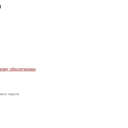
я
ному обеспечению
кого округа