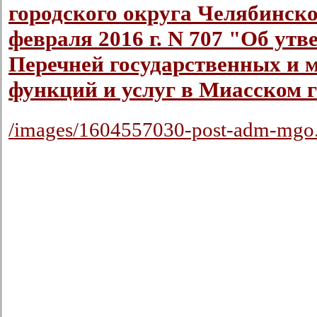
городского округа Челябинско
февраля 2016 г. N 707 "Об ут
Перечней государственных и
функций и услуг в Миасском 
/images/1604557030-post-adm-mgo.